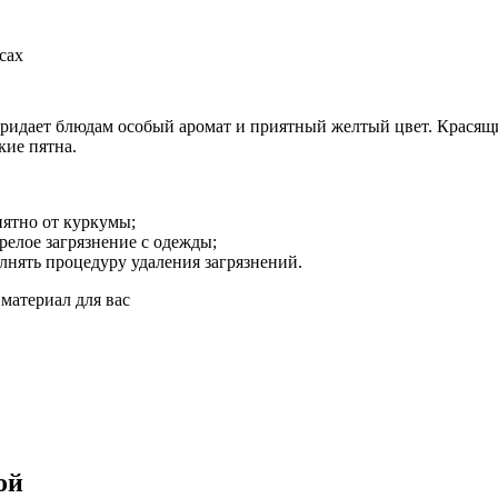
сах
ридает блюдам особый аромат и приятный желтый цвет. Красящи
кие пятна.
пятно от куркумы;
елое загрязнение с одежды;
лнять процедуру удаления загрязнений.
материал для вас
ой