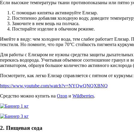
Если высокие температуры ткани противопоказаны или пятно усп
С помощью кипятка активируйте Елизар.
Постепенно добавляя холодную воду, доведите температур
Замочите в нем вещь на полчаса.
Постирайте изделие в обычном режиме.
Имейте в виду: чем холоднее вода, тем слабее работает Елизар
текстиля. Но помните, что при 70°С стойкость пигмента куркумы
Для работы с Елизаром не нужны средства защиты дыхательных 
перекись водорода. Учитывая объемное соотношение гранул и в
активатором, образуя большое количество активного кислорода 
Посмотрите, как легко Елизар справляется с пятном от куркумы:
https://www.youtube.com/watch?v=NYQwQNQXBNQ
Средство можно купить на
Ozon
и
Wildberries
.
2. Пищевая сода