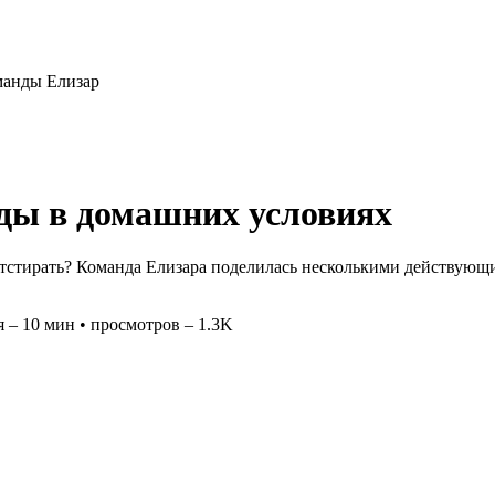
оманды Елизар
жды в домашних условиях
тстирать? Команда Елизара поделилась несколькими действующим
я – 10 мин • просмотров – 1.3K