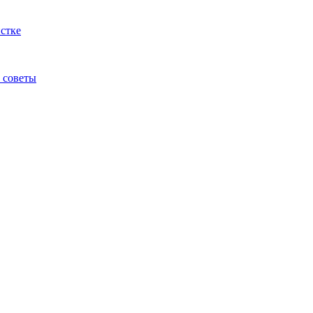
истке
 советы