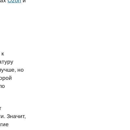
ках
Ozon
и
 к
атуру
лучше, но
торой
по
т
и. Значит,
угие