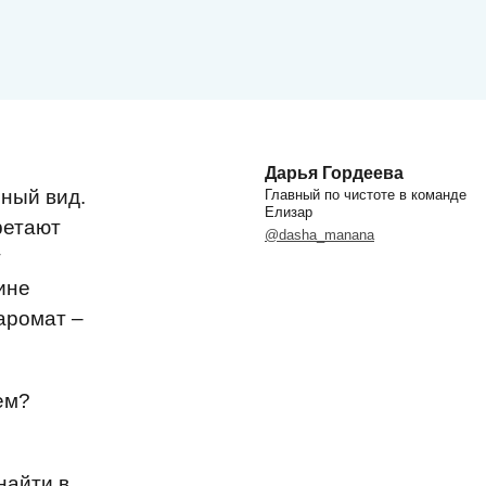
Дарья Гордеева
чный вид.
Главный по чистоте в команде
Елизар
ретают
@dasha_manana
т
ине
аромат –
ем?
найти в