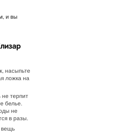
, и вы
Елизар
к, насыпьте
ая ложка на
 не терпит
е белье.
оды не
ся в разы.
 вещь