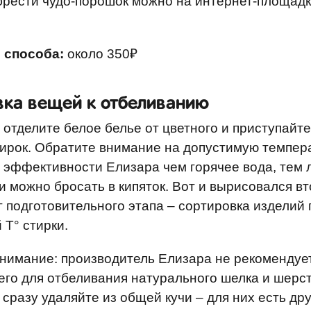
брести чудо-порошок можно на интернет-площад
 способа:
около 350₽
вка вещей к отбеливанию
 отделите белое белье от цветного и приступайте
ирок. Обратите внимание на допустимую темпер
я эффективности Елизара чем горячее вода, тем 
ни можно бросать в кипяток. Вот и вырисовался в
 подготовительного этапа – сортировка изделий 
 Т° стирки.
нимание: производитель Елизара не рекомендуе
его для отбеливания натурального шелка и шерст
 сразу удаляйте из общей кучи – для них есть др