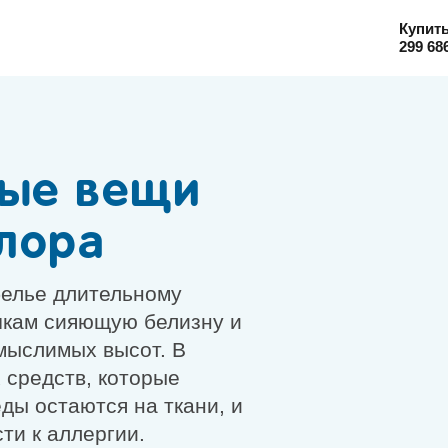
Купит
299 68
лые вещи
хлора
белье длительному
чкам сияющую белизну и
мыслимых высот. В
 средств, которые
ды остаются на ткани, и
ти к аллергии.