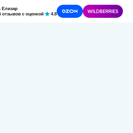
ь Елизар
6 отзывов
с оценкой
4.8