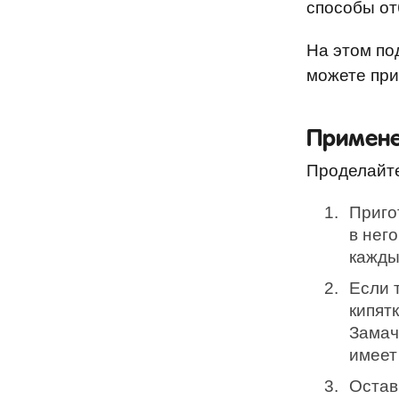
способы от
На этом по
можете при
Примене
Проделайт
Приго
в нег
кажды
Если 
кипят
Замач
имеет
Остав