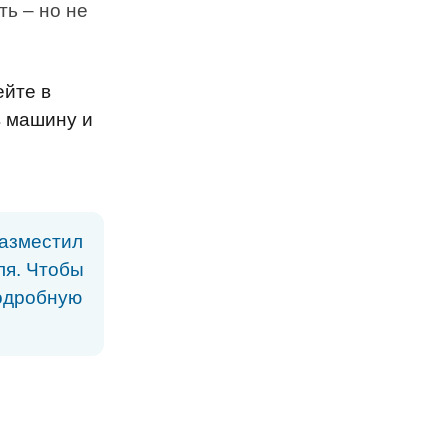
ь – но не
ейте в
в машину и
разместил
ля. Чтобы
подробную