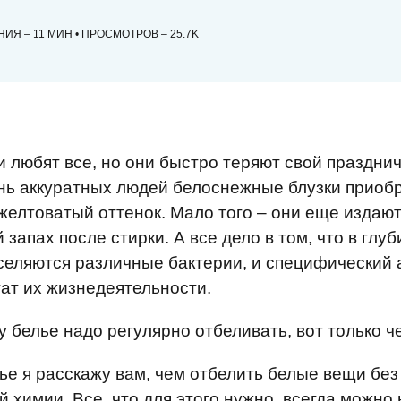
НИЯ – 11 МИН • ПРОСМОТРОВ – 25.7K
 любят все, но они быстро теряют свой праздни
нь аккуратных людей белоснежные блузки приоб
желтоватый оттенок. Мало того – они еще издаю
запах после стирки. А все дело в том, что в глуб
селяются различные бактерии, и специфический 
тат их жизнедеятельности.
у белье надо регулярно отбеливать, вот только ч
тье я расскажу вам, чем отбелить белые вещи без
й химии. Все, что для этого нужно, всегда можно 