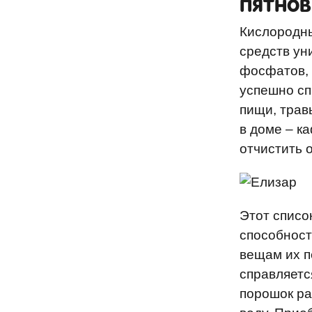
пятнов
Кислородны
средств ун
фосфатов, 
успешно сп
пищи, трав
в доме – к
отчистить 
Этот списо
способност
вещам их п
справляетс
порошок ра