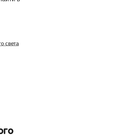
о света
ого