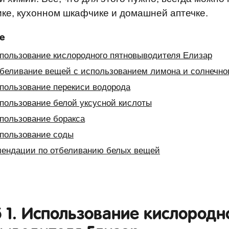
ке, кухонном шкафчике и домашней аптечке.
е
спользование кислородного пятновыводителя Елизар
тбеливание вещей с использованием лимона и солнечног
спользование перекиси водорода
спользование белой уксусной кислоты
спользование боракса
спользование соды
ендации по отбеливанию белых вещей
 1. Использование кислородн