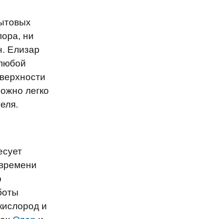
бытовых
лора, ни
н. Елизар
 любой
оверхности
можно легко
еля.
есует
 времени
р
боты
кислород и