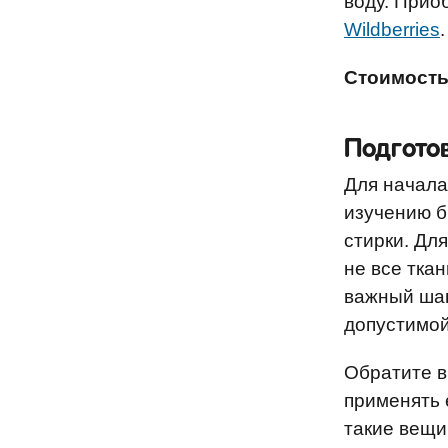
воду. Прио
Wildberries
.
Стоимость
Подгото
Для начала
изучению б
стирки. Дл
не все тка
важный шаг
допустимой
Обратите в
применять 
такие вещи