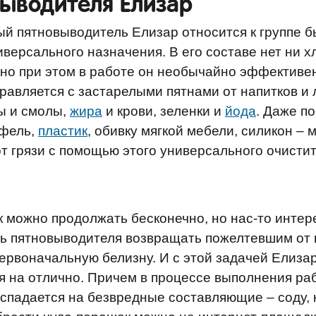
ыводителя Елизар
й пятновыводитель Елизар относится к группе 
иверсального назначения. В его составе нет ни х
но при этом в работе он необычайно эффективе
равляется с застарелыми пятнами от напитков и
ы и смолы,
жира
и крови, зеленки и
йода
. Даже п
афель,
пластик
, обивку мягкой мебели, силикон – 
от грязи с помощью этого универсального очистит
к можно продолжать бесконечно, но нас-то интер
ь пятновыводителя возвращать пожелтевшим от
ервоначальную белизну. И с этой задачей Елиза
я на отлично. Причем в процессе выполнения ра
спадается на безвредные составляющие – соду, 