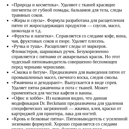
«Природа и косметика». Удаляют с тканей красящие
пигменты от губной помады, бальзамов для тела, следы
травяных соков.
«Жиры и соусы». Формула разработана для расщепления
пятен от жиросодержащих продуктов — соусов, масел,
шоколада и т.д.
«Фрукты и напитки». Справляется со следами кофе, вина,
чая, фруктовых соков и пюре. Удаляет плесень.
«Ручка и тушь». Расщепляет следы от маркеров.
Фломастеров, шариковых ручек. Безукоризненно
справляется с пятнами от акварельных красок. Но этот
чудесный пятновыводитель совершенно беспомощен
перед черными чернилами.
«Смазка и битум». Предназначен для выведения пятен от
промышленных масел, свечного воска, следов смолы.
«Ржавчина и дезодорант». Выпускается в виде спрея.
Удаляет пятна ржавчины и пота с тканей. Может
применяться для чистки кафеля и ванны.
«Офис и хобби». Из названия видно, что данная
модификация Dr. Beckmann предназначена для удаления
специфических загрязнений — жвачки, клея, краски от
картриджей для принтера, лака для ногтей.
«Кровь и белковые пятна». Пятновыводитель с усиленной
энзимами формулой. Хорошо справляется со следами