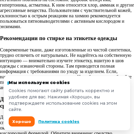
гипертоника, астматика. К ним относится хлор, аммиак и другие
агрессивные вещества. Пользователям с чувствительной кожей,
склонностью к острым реакциям на химию рекомендуется
пользоваться пятновыводителями с активным кислородом и
энзимами.
Рекомендации по стирке на этикетке одежды
Современные ткани, даже изготовленные из чистой синтетики,
трудно отличить от натуральных. Не надейтесь на собственную
интуицию — внимательно изучите этикетку, вшитую в шов
одежды с изнаночной стороны. Там приводится полная
информация с требованиями по уходу за изделием. Если,
например, на этикетке стоит значок «Не отбеливать», избегайте
пятновыводителей, содержащих хлор и другие компоненты
Мы используем cookies
аналогичного действия.
Cookies помогают сайту работать корректно и
удобнее для вас. Нажимая «Хорошо», вы
Для детских тканей использовать специальные
подтверждаете использование cookies на этом
средства
сайте.
Детские вещи лучше всего чистить с помощью
Хорошо
Политика cookies
специализированного средства. Если под рукой такого не
оказалось, отдайте предпочтение пятновыводителям с
кислородной формулой. Обратите внимание: средство