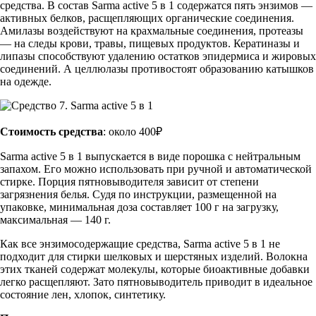
средства. В состав Sarma active 5 в 1 содержатся пять энзимов —
активных белков, расщепляющих органические соединения.
Амилазы воздействуют на крахмальные соединения, протеазы
— на следы крови, травы, пищевых продуктов. Кератиназы и
липазы способствуют удалению остатков эпидермиса и жировых
соединений. А целлюлазы противостоят образованию катышков
на одежде.
Стоимость средства
: около 400₽
Sarma active 5 в 1 выпускается в виде порошка с нейтральным
запахом. Его можно использовать при ручной и автоматической
стирке. Порция пятновыводителя зависит от степени
загрязнения белья. Судя по инструкции, размещенной на
упаковке, минимальная доза составляет 100 г на загрузку,
максимальная — 140 г.
Как все энзимосодержащие средства, Sarma active 5 в 1 не
подходит для стирки шелковых и шерстяных изделий. Волокна
этих тканей содержат молекулы, которые биоактивные добавки
легко расщепляют. Зато пятновыводитель приводит в идеальное
состояние лен, хлопок, синтетику.