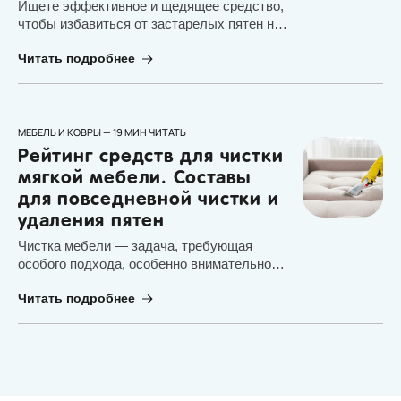
Ищете эффективное и щедящее средство,
чтобы избавиться от застарелых пятен на
любимой одежде? Команда Елизара
Читать подробнее
собрала для вас список лучших средств,
которы смогут вам в этом помочь!
МЕБЕЛЬ И КОВРЫ — 19 МИН ЧИТАТЬ
Рейтинг средств для чистки
мягкой мебели. Составы
для повседневной чистки и
удаления пятен
Чистка мебели — задача, требующая
особого подхода, особенно внимательно
нужно подойти к выбору средства.
Читать подробнее
Команда Елизара подготовила для вас
рейтинг лучших средств для чистки мягкой
мебели, которые заставят ее сиять от
чистоты!