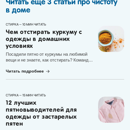
Читать еще 3 статьи про чистоту
в доме
СТИРКА — 10 МИН ЧИТАТЬ
Чем отстирать куркуму с
одежды в домашних
условиях
Посадили пятно от куркумы на любимой
вещи и не знаете, как отстирать? Команда
Елизара поделилась несколькими
Читать подробнее
действующими советами, как избавиться
от стойкого пятна и сохранить качество
одежды.
СТИРКА — 15 МИН ЧИТАТЬ
12 лучших
пятновыводителей для
одежды от застарелых
пятен