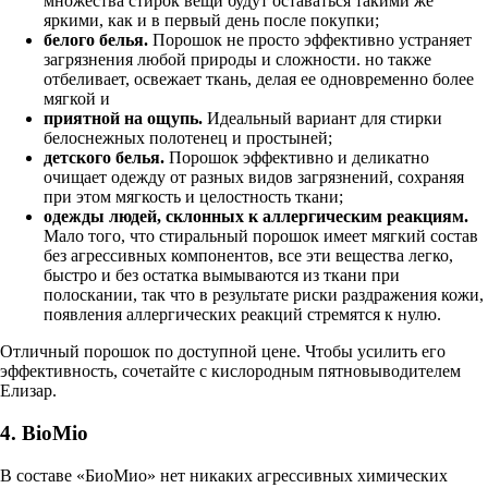
множества стирок вещи будут оставаться такими же
яркими, как и в первый день после покупки;
белого белья.
Порошок не просто эффективно устраняет
загрязнения любой природы и сложности. но также
отбеливает, освежает ткань, делая ее одновременно более
мягкой и
приятной на ощупь.
Идеальный вариант для стирки
белоснежных полотенец и простыней;
детского белья.
Порошок эффективно и деликатно
очищает одежду от разных видов загрязнений, сохраняя
при этом мягкость и целостность ткани;
одежды людей, склонных к аллергическим реакциям.
Мало того, что стиральный порошок имеет мягкий состав
без агрессивных компонентов, все эти вещества легко,
быстро и без остатка вымываются из ткани при
полоскании, так что в результате риски раздражения кожи,
появления аллергических реакций стремятся к нулю.
Отличный порошок по доступной цене. Чтобы усилить его
эффективность, сочетайте с кислородным пятновыводителем
Елизар.
4. BioMio
В составе «БиоМио» нет никаких агрессивных химических