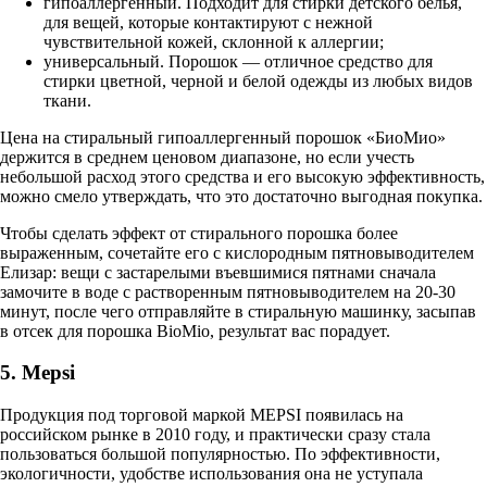
гипоаллергенный. Подходит для стирки детского белья,
для вещей, которые контактируют с нежной
чувствительной кожей, склонной к аллергии;
универсальный. Порошок — отличное средство для
стирки цветной, черной и белой одежды из любых видов
ткани.
Цена на стиральный гипоаллергенный порошок «БиоМио»
держится в среднем ценовом диапазоне, но если учесть
небольшой расход этого средства и его высокую эффективность,
можно смело утверждать, что это достаточно выгодная покупка.
Чтобы сделать эффект от стирального порошка более
выраженным, сочетайте его с кислородным пятновыводителем
Елизар: вещи с застарелыми въевшимися пятнами сначала
замочите в воде с растворенным пятновыводителем на 20-30
минут, после чего отправляйте в стиральную машинку, засыпав
в отсек для порошка BioMio, результат вас порадует.
5. Mepsi
Продукция под торговой маркой MEPSI появилась на
российском рынке в 2010 году, и практически сразу стала
пользоваться большой популярностью. По эффективности,
экологичности, удобстве использования она не уступала