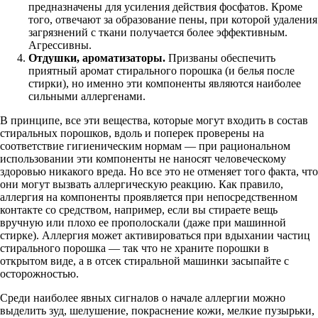
предназначены для усиления действия фосфатов. Кроме
того, отвечают за образование пены, при которой удаления
загрязнений с ткани получается более эффективным.
Агрессивны.
Отдушки, ароматизаторы.
Призваны обеспечить
приятный аромат стирального порошка (и белья после
стирки), но именно эти компоненты являются наиболее
сильными аллергенами.
В принципе, все эти вещества, которые могут входить в состав
стиральных порошков, вдоль и поперек проверены на
соответствие гигиеническим нормам — при рациональном
использовании эти компоненты не наносят человеческому
здоровью никакого вреда. Но все это не отменяет того факта, что
они могут вызвать аллергическую реакцию. Как правило,
аллергия на компоненты проявляется при непосредственном
контакте со средством, например, если вы стираете вещь
вручную или плохо ее прополоскали (даже при машинной
стирке). Аллергия может активироваться при вдыхании частиц
стирального порошка — так что не храните порошки в
открытом виде, а в отсек стиральной машинки засыпайте с
осторожностью.
Среди наиболее явных сигналов о начале аллергии можно
выделить зуд, шелушение, покраснение кожи, мелкие пузырьки,