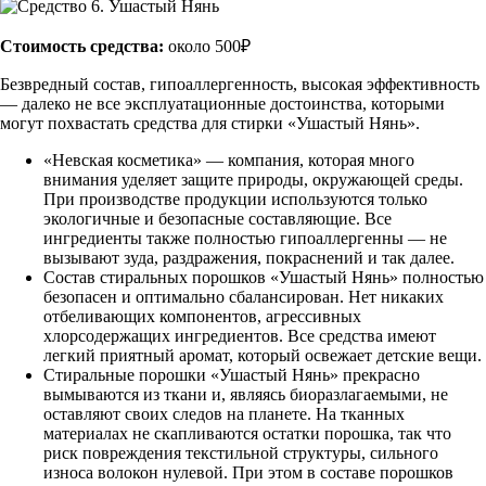
Стоимость средства:
около 500₽
Безвредный состав, гипоаллергенность, высокая эффективность
— далеко не все эксплуатационные достоинства, которыми
могут похвастать средства для стирки «Ушастый Нянь».
«Невская косметика» — компания, которая много
внимания уделяет защите природы, окружающей среды.
При производстве продукции используются только
экологичные и безопасные составляющие. Все
ингредиенты также полностью гипоаллергенны — не
вызывают зуда, раздражения, покраснений и так далее.
Состав стиральных порошков «Ушастый Нянь» полностью
безопасен и оптимально сбалансирован. Нет никаких
отбеливающих компонентов, агрессивных
хлорсодержащих ингредиентов. Все средства имеют
легкий приятный аромат, который освежает детские вещи.
Стиральные порошки «Ушастый Нянь» прекрасно
вымываются из ткани и, являясь биоразлагаемыми, не
оставляют своих следов на планете. На тканных
материалах не скапливаются остатки порошка, так что
риск повреждения текстильной структуры, сильного
износа волокон нулевой. При этом в составе порошков