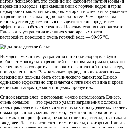
натрия перкарбонат, это соединение карбоната натрия (соды) и
перекиси водорода. При смешивании с горячей водой натрия
перкарбонат выделяет кислород, который и отвечает за удаление
загрязнений с разных видов поверхностей. Чем горячее вы
используете воду, тем сильнее выделяется кислород, и тем
эффективнее работает средство. Поэтому, если вы используете
Елизар для устранения въевшихся застарелых пятен,
растворяйте порошок в очень горячей воде — 90-95 °С.
Исходя из механизма устранения пятен (кислород как будто
выбивает молекулы загрязнений из состава материала), можно с
уверенностью говорить — никаких ограничений по характеру,
природе пятна нет. Важна только природа происхождения —
загрязнения должны быть органического характера: Елизар
одинаково эффективно справляется с пятнами от вина и крови,
напитков и жира, травы и пищевых продуктов.
Список материалов, с которыми можно использовать Елизар,
очень большой — это средство удалит загрязнения с хлопка и
льна, практически любых синтетических и натуральных тканей,
с эмалированной, металлической, чугунной поверхности, с
керамики, ковров, фаянса, резины, силикона, стекла, пластика и
так далее. Легче перечислить те материалы, с которыми Елизар
применять не рекомендуется — это шелк, шерсть, натуральная