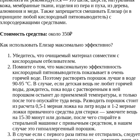
кожа, мембранные ткани, изделия из пера и пуха, из дерева,
алюминия и меди. Также запрещается смешивать Елизар (и в
принципе любой кислородный пятновыводитель) с
хлорсодержащими средствами.
Стоимость средства:
около 350₽
Как использовать Елизар максимально эффективно?
Убедитесь, что очищаемый материал совместим с
кислородным отбеливателем.
Помните о том, что максимальную эффективность
кислородный пятновыводитель показывает в очень
горячей воде. Поэтому растворять порошок лучше в воде
90-95 °С. В случае, если детская вещь не любит горячей
воды, дождитесь, пока вода с растворенным в ней
порошком остынет до приемлемой температуры, и только
после того опускайте туда вещь. Разводить порошок стоит
из расчета 0,5-1 мерная ложка на литр воды и 1-2 мерные
ложки привычного средства для стирки — замочите вещь
на 15-30 минут или дольше, после чего стирайте в
стиральной машинке с привычным средством, в нашем
случае это гипоаллергенный порошок.
В случае если с первого раза пятна не отстирались, следует
повторить процедуру с самого начала — замочить вещь на